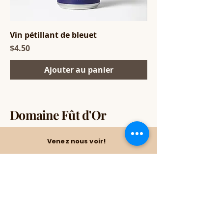
Vin pétillant de bleuet
Price
$4.50
Ajouter au panier
Domaine Fût d'Or
Venez nous voir!
1898 Rte Marie-Victorin,
Saint-Nicolas, QC G7A 4H2,
Canada
Contactez-nous