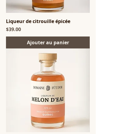
Liqueur de citrouille épicée
Price
$39.00
Ajouter au panier